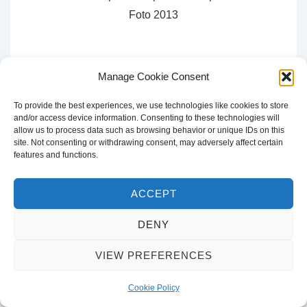
Foto 2013
Manage Cookie Consent
To provide the best experiences, we use technologies like cookies to store
and/or access device information. Consenting to these technologies will
CERCA
allow us to process data such as browsing behavior or unique IDs on this
site. Not consenting or withdrawing consent, may adversely affect certain
Cerca:
features and functions.
ACCEPT
DENY
Copyright © 2026
Francesco Di Ciaccia
| Sviluppato da
Tema
VIEW PREFERENCES
responsive
Cookie Policy