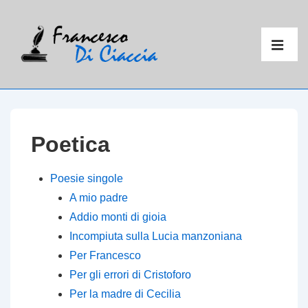
↓
Vai
Menu
al
principal
ME
contenuto
principale
Poetica
Poesie singole
A mio padre
Addio monti di gioia
Incompiuta sulla Lucia manzoniana
Per Francesco
Per gli errori di Cristoforo
Per la madre di Cecilia