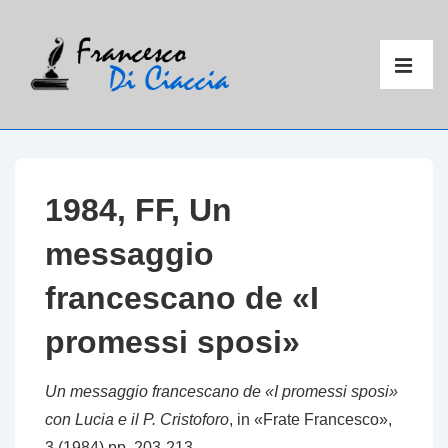
↓
Vai
Menu
al
principal
ME
contenuto
principale
1984, FF, Un
messaggio
francescano de «I
promessi sposi»
Un messaggio francescano de «I promessi sposi»
con Lucia e il P. Cristoforo
, in «Frate Francesco»,
3 (1984) pp. 203-213.