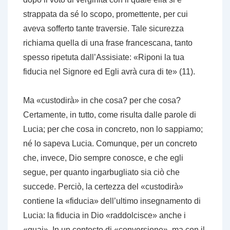
strappata da sé lo scopo, promettente, per cui
aveva sofferto tante traversie. Tale sicurezza
richiama quella di una frase francescana, tanto
spesso ripetuta dall’Assisiate: «Riponi la tua
fiducia nel Signore ed Egli avrà cura di te» (11).
Ma «custodirà» in che cosa? per che cosa?
Certamente, in tutto, come risulta dalle parole di
Lucia; per che cosa in concreto, non lo sappiamo;
né lo sapeva Lucia. Comunque, per un concreto
che, invece, Dio sempre conosce, e che egli
segue, per quanto ingarbugliato sia ciò che
succede. Perciò, la certezza del «custodirà»
contiene la «fiducia» dell’ultimo insegnamento di
Lucia: la fiducia in Dio «raddolcisce» anche i
«guai». In un contesto di «conversione», ma con il