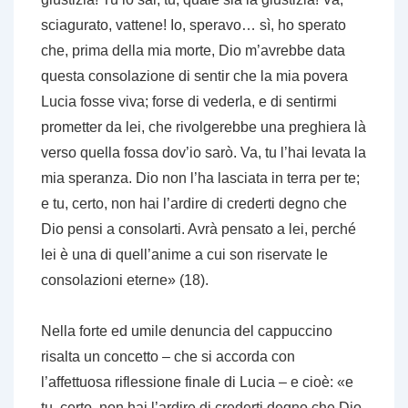
sciagurato, vattene! Io, speravo… sì, ho sperato
che, prima della mia morte, Dio m’avrebbe data
questa consolazione di sentir che la mia povera
Lucia fosse viva; forse di vederla, e di sentirmi
prometter da lei, che rivolgerebbe una preghiera là
verso quella fossa dov’io sarò. Va, tu l’hai levata la
mia speranza. Dio non l’ha lasciata in terra per te;
e tu, certo, non hai l’ardire di crederti degno che
Dio pensi a consolarti. Avrà pensato a lei, perché
lei è una di quell’anime a cui son riservate le
consolazioni eterne» (18).
Nella forte ed umile denuncia del cappuccino
risalta un concetto – che si accorda con
l’affettuosa riflessione finale di Lucia – e cioè: «e
tu, certo, non hai l’ardire di crederti degno che Dio