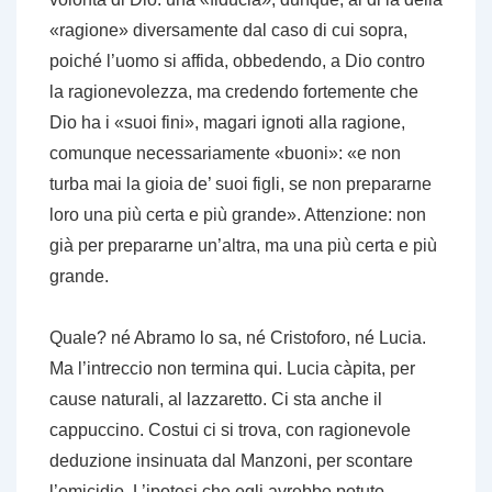
«ragione» diversamente dal caso di cui sopra,
poiché l’uomo si affida, obbedendo, a Dio contro
la ragionevolezza, ma credendo fortemente che
Dio ha i «suoi fini», magari ignoti alla ragione,
comunque necessariamente «buoni»: «e non
turba mai la gioia de’ suoi figli, se non prepararne
loro una più certa e più grande». Attenzione: non
già per prepararne un’altra, ma una più certa e più
grande.
Quale? né Abramo lo sa, né Cristoforo, né Lucia.
Ma l’intreccio non termina qui. Lucia càpita, per
cause naturali, al lazzaretto. Ci sta anche il
cappuccino. Costui ci si trova, con ragionevole
deduzione insinuata dal Manzoni, per scontare
l’omicidio. L’ipotesi che egli avrebbe potuto