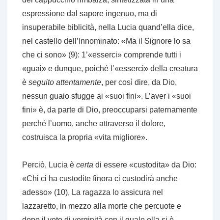
espressione dal sapore ingenuo, ma di
insuperabile biblicità, nella Lucia quand’ella dice,
nel castello dell’Innominato: «Ma il Signore lo sa
che ci sono» (9): 1’«esserci» comprende tutti i
«guai» e dunque, poiché l’«esserci» della creatura
è
seguito attentamente
, per così dire, da Dio,
nessun guaio sfugge ai «suoi fini». L’aver i «suoi
fini» è, da parte di Dio, preoccuparsi paternamente
perché l’uomo, anche attraverso il dolore,
costruisca la propria «vita migliore».
Perciò, Lucia è
certa
di essere «custodita» da Dio:
«Chi ci ha custodite finora ci custodirà anche
adesso» (10), La ragazza lo assicura nel
lazzaretto, in mezzo alla morte che percuote e
dopo il voto di verginità con il quale ella si è