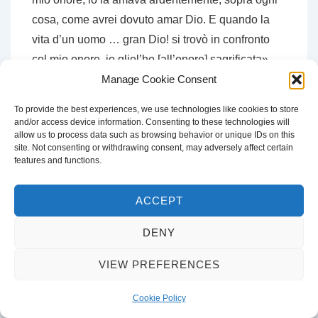
cosa, come avrei dovuto amar Dio. E quando la
vita d’un uomo … gran Dio! si trovò in confronto
col mio onore, io gliel’ho [all’onore] sagrificata»
Manage Cookie Consent
(26). Non può non venire in mente l’analisi
dell’autore della
Leggenda perugina
, il quale,
To provide the best experiences, we use technologies like cookies to store
ricordando gli interventi provvidenziali e generosi
and/or access device information. Consenting to these technologies will
allow us to process data such as browsing behavior or unique IDs on this
di san Francesco a favore dei cittadini di Gubbio,
site. Not consenting or withdrawing consent, may adversely affect certain
accerti come costoro, dopo che «il benessere
features and functions.
generò l’orgoglio», «presero a odiarsi, a fare uso
delle spade fino ad ammazzarsi fra loro» (27). La
ACCEPT
soluzione all’arroganza della «carne», che «è
DENY
sempre contraria a ogni bene» (28), fu indicata da
san Francesco nell’obbedienza e nell’umiltà
VIEW PREFERENCES
concrete, per cui egli si sottometteva ad un
qualche frate, sempre, come a suo signore (29).
Cookie Policy
Nel romanzo, Cristoforo, verso la fine