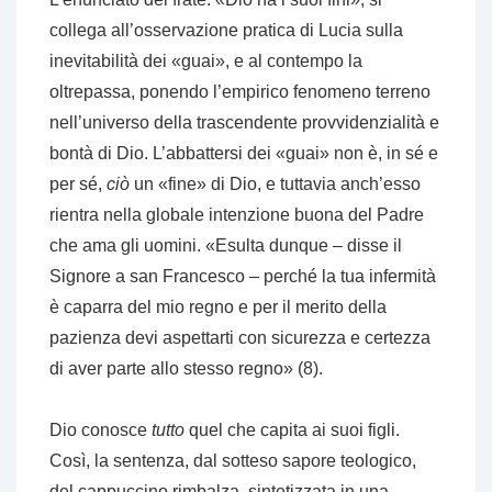
collega all’osservazione pratica di Lucia sulla
inevitabilità dei «guai», e al contempo la
oltrepassa, ponendo l’empirico fenomeno terreno
nell’universo della trascendente provvidenzialità e
bontà di Dio. L’abbattersi dei «guai» non è, in sé e
per sé,
ciò
un «fine» di Dio, e tuttavia anch’esso
rientra nella globale intenzione buona del Padre
che ama gli uomini. «Esulta dunque – disse il
Signore a san Francesco – perché la tua infermità
è caparra del mio regno e per il merito della
pazienza devi aspettarti con sicurezza e certezza
di aver parte allo stesso regno» (8).
Dio conosce
tutto
quel che capita ai suoi figli.
Così, la sentenza, dal sotteso sapore teologico,
del cappuccino rimbalza, sintetizzata in una