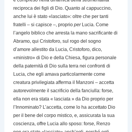
reciproca dei figli di Dio. Quanto al cappuccino,
anche lui è stato «lasciato»: oltre che per tanti
fratelli – si capisce –, proprio
per
Lucia. Come
l’angelo biblico che arresta la mano sacrificante di
Abramo, qui Cristoforo, sul rogo del sogno
d’amore allestito da Lucia, Cristoforo, dico,
«ministro» di Dio e della Chiesa, figura personale
della paternità di Dio sulla terra nei confronti di
Lucia, che egli amava particolarmente come
creatura privilegiata afferma il Manzoni – accetta
autorevolmente il sacrificio della fanciulla: forse,
ella non era stata « lasciata » da Dio proprio per
l’Innominato? L’accetta, come lo ha accettato Dio
per il bene del corpo mistico, e, assicurata la sua
coscienza, offre Lucia allo sposo: forse, Renzo
non era stato «lasciato» anch’egli, perché egli