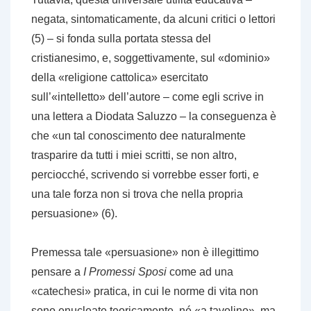
negata, sintomaticamente, da alcuni critici o lettori
(5) – si fonda sulla portata stessa del
cristianesimo, e, soggettivamente, sul «dominio»
della «religione cattolica» esercitato
sull’«intelletto» dell’autore – come egli scrive in
una lettera a Diodata Saluzzo – la conseguenza è
che «un tal conoscimento dee naturalmente
trasparire da tutti i miei scritti, se non altro,
perciocché, scrivendo si vorrebbe esser forti, e
una tale forza non si trova che nella propria
persuasione» (6).
Premessa tale «persuasione» non è illegittimo
pensare a
I Promessi Sposi
come ad una
«catechesi» pratica, in cui le norme di vita non
sono enucleate teoricamente, né «a tavolino», ma,