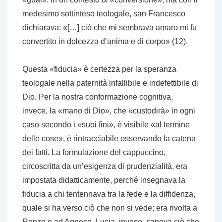
medesimo sottinteso teologale, san Francesco
dichiarava: «[…] ciò che mi sembrava amaro mi fu
convertito in dolcezza d’anima e di corpo» (12).
Questa «fiducia» è certezza per la speranza
teologale nella paternità infallibile e indefettibile di
Dio. Per la nostra conformazione cognitiva,
invece, la «mano di Dio», che «custodirà» in ogni
caso secondo i «suoi fini», è visibile «al termine
delle cose», è rintracciabile osservando la catena
dei fatti. La formulazione del cappuccino,
circoscritta da un’esigenza di prudenzialità, era
impostata didatticamente, perché insegnava la
fiducia a chi tentennava tra la fede e la diffidenza,
quale si ha verso ciò che non si vede; era rivolta a
Renzo e ad Agnese. Lucia, invece, sapeva ciò che