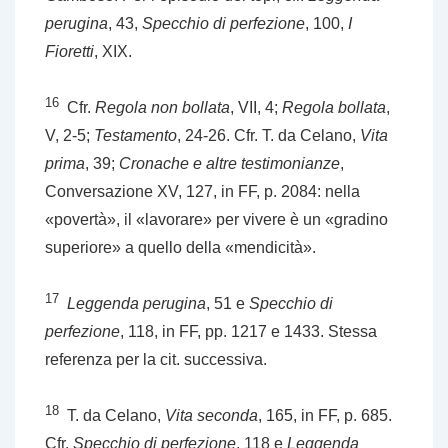
perugina
, 43,
Specchio di perfezione
, 100,
I
Fioretti
, XIX.
16
Cfr.
Regola non bollata
, VII, 4;
Regola bollata
,
V, 2-5;
Testamento
, 24-26. Cfr. T. da Celano,
Vita
prima
, 39;
Cronache e altre testimonianze
,
Conversazione XV, 127, in FF, p. 2084: nella
«povertà», il «lavorare» per vivere è un «gradino
superiore» a quello della «mendicità».
17
Leggenda perugina
, 51 e
Specchio di
perfezione
, 118, in FF, pp. 1217 e 1433. Stessa
referenza per la cit. successiva.
18
T. da Celano,
Vita seconda
, 165, in FF, p. 685.
Cfr.
Specchio di perfezione
, 118 e
Leggenda