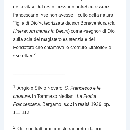
della vita»: del resto, nessuno potrebbe essere
francescano, «se non avesse il culto della natura
“figlia di Dio”», teorizzata da san Bonaventura (cfr.
Itinerarium mentis in Deum
) come «segno» di Dio,
sulla scia del magistero esistenziale del
Fondatore che chiamava le creature «fratello» e
25
«sorella»
.
____________________
1
Angiolo Silvio Novaro,
S. Francesco e le
creature
, in Tommaso Nediani,
La Fiorita
Francescana
, Bergamo, s.d.; in realtà 1926, pp.
111-112.
2
Qui non trattiamo questo rapporto, da noi