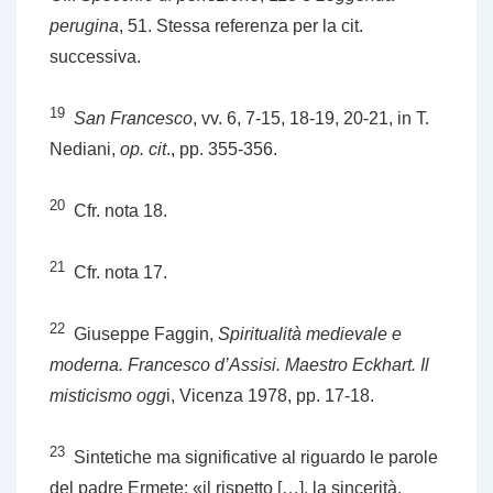
perugina
, 51. Stessa referenza per la cit.
successiva.
19
San Francesco
, vv. 6, 7-15, 18-19, 20-21, in T.
Nediani,
op. cit
., pp. 355-356.
20
Cfr. nota 18.
21
Cfr. nota 17.
22
Giuseppe Faggin,
Spiritualità medievale e
moderna. Francesco d’Assisi. Maestro Eckhart. Il
misticismo ogg
i, Vicenza 1978, pp. 17-18.
23
Sintetiche ma significative al riguardo le parole
del padre Ermete: «il rispetto […], la sincerità,