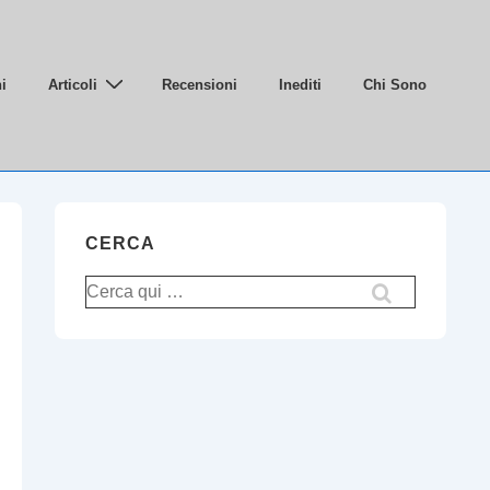
i
Articoli
Recensioni
Inediti
Chi Sono
CERCA
Cerca: