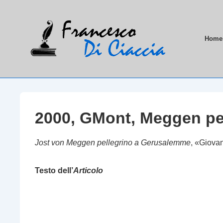
↓
Vai
al
Menu
Home
contenuto
principa
principale
2000, GMont, Meggen pe
Jost von Meggen pellegrino a Gerusalemme
, «Giova
Testo dell’
Articolo