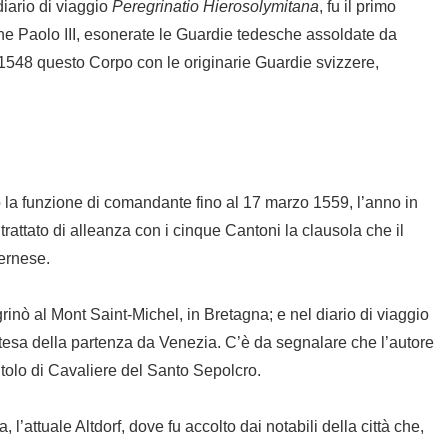
iario di viaggio
Peregrinatio Hierosolymitana
, fu il primo
e Paolo III, esonerate le Guardie tedesche assoldate da
l 1548 questo Corpo con le originarie Guardie svizzere,
a funzione di comandante fino al 17 marzo 1559, l’anno in
l trattato di alleanza con i cinque Cantoni la clausola che il
cernese.
inò al Mont Saint-Michel, in Bretagna; e nel diario di viaggio
ttesa della partenza da Venezia. C’è da segnalare che l’autore
 titolo di Cavaliere del Santo Sepolcro.
’attuale Altdorf, dove fu accolto dai notabili della città che,