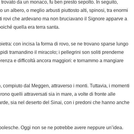
 trovato da un monaco, fu ben presto sepolto. In seguito,
o un albero, o meglio arbusti piuttosto alti, spinosi, tra enormi
sti rovi che ardevano ma non bruciavano il Signore apparve a
 poiché quella era terra santa.
ietra: con incisa la forma di rovo, se ne trovano sparse lungo
pidi tramandino il miracolo; i pellegrini son soliti prenderne
renza e difficoltà ancora maggiori: e tornammo a mangiare
io, compiuto dal Meggen, attraverso i monti. Tuttavia, i momenti
rono quelli attraversati sia in mare, a volte di fronte alle
barde, sia nel deserto del Sinai, con i predoni che hanno anche
bolesche. Oggi non se ne potrebbe avere neppure un’idea.