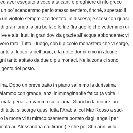
 ed aver eseguito a voce alta canti e preghiere di rito greco
 un po’ scendemmo per lo stesso sentiero, finché, superato il
un viottolo sempre accidentato, in discesa; e scesi con quasi
 di gran lunga la più bella e fertile (tra quelle che vedemmo) di
ive e altri frutti in gran dovizia grazie all’acqua abbondante; vi
ero rara. Tutto il luogo, con il piccolo monastero che vi sorge,
anto al fuoco, a bell’agio, e la notte dormimmo in alcune
gni tanto abitato da due o più monaci. Nella zona ci sono
a gente del posto.
na. Dopo un breve tratto in piano salimmo la durissima
scalammo con grande, anzi inimmaginabile fatica (a volte il
 a mala pena, arrivammo sulla cima. Stanchi da morire; un
 di tutte, si scorge quasi tutta l’Arabia, col Mar Rosso a sud-
 la morte vi fu miracolosamente portato dagli angeli per
itata ad Alessandria dai tiranni) e che per 365 anni vi fu