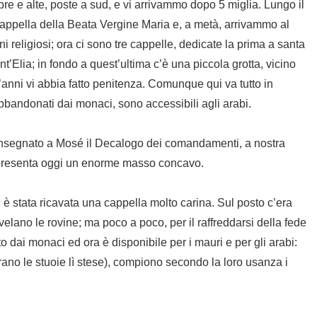
e e alte, poste a sud, e vi arrivammo dopo 5 miglia. Lungo il
cappella della Beata Vergine Maria e, a metà, arrivammo al
religiosi; ora ci sono tre cappelle, dedicate la prima a santa
t’Elia; in fondo a quest’ultima c’è una piccola grotta, vicino
t’anni vi abbia fatto penitenza. Comunque qui va tutto in
 abbandonati dai monaci, sono accessibili agli arabi.
onsegnato a Mosé il Decalogo dei comandamenti, a nostra
go presenta oggi un enorme masso concavo.
 è stata ricavata una cappella molto carina. Sul posto c’era
lano le rovine; ma poco a poco, per il raffreddarsi della fede
to dai monaci ed ora è disponibile per i mauri e per gli arabi:
trano le stuoie lì stese), compiono secondo la loro usanza i