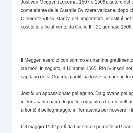
Jost von Meggen (Lucerna, 1507 o 1508), autore del d
comandante delle Guardie Svizzere vaticane, dopo ch
Clemente VII su istanza dell’imperatore, ricostituì ne
costituite ufficialmente da Giulio II il 21 gennaio 1506.
Il Meggen esercitò con sommo e unanime gradimento l
cui morì. In seguito, il 10 aprile 1565, Pio IV inserì ne
capitano della Guardia pontificia fosse sempre un lu
Jost fu un appassionato pellegrino. Da giovane pellegr
in Terrasanta narra di quello compiuto a Loreto nell’a
affrontò il pellegrinaggio in Terrasanta per ricevere il
L’8 maggio 1542 partì da Lucerna e pernottò ad Urania, l