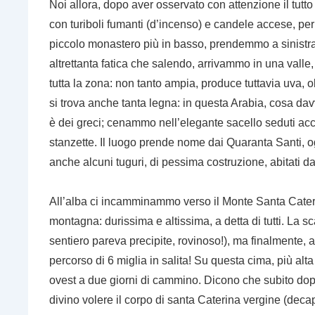
Noi allora, dopo aver osservato con attenzione il tutto
con turiboli fumanti (d’incenso) e candele accese, per
piccolo monastero più in basso, prendemmo a sinistra 
altrettanta fatica che salendo, arrivammo in una valle,
tutta la zona: non tanto ampia, produce tuttavia uva, ol
si trova anche tanta legna: in questa Arabia, cosa davv
è dei greci; cenammo nell’elegante sacello seduti acc
stanzette. Il luogo prende nome dai Quaranta Santi, o
anche alcuni tuguri, di pessima costruzione, abitati d
All’alba ci incamminammo verso il Monte Santa Cateri
montagna: durissima e altissima, a detta di tutti. La 
sentiero pareva precipite, rovinoso!), ma finalmente,
percorso di 6 miglia in salita! Su questa cima, più alta
ovest a due giorni di cammino. Dicono che subito dopo
divino volere il corpo di santa Caterina vergine (decap