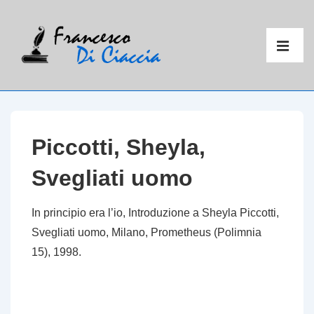
↓
Vai
Menu
al
principal
ME
contenuto
principale
Piccotti, Sheyla,
Svegliati uomo
In principio era l’io
, Introduzione a Sheyla Piccotti,
Svegliati uomo
, Milano, Prometheus (Polimnia
15), 1998.