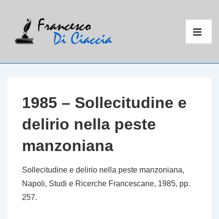
↓
Vai
Menu
al
principal
ME
contenuto
principale
1985 – Sollecitudine e
delirio nella peste
manzoniana
Sollecitudine e delirio nella peste manzoniana
,
Napoli, Studi e Ricerche Francescane, 1985, pp.
257.