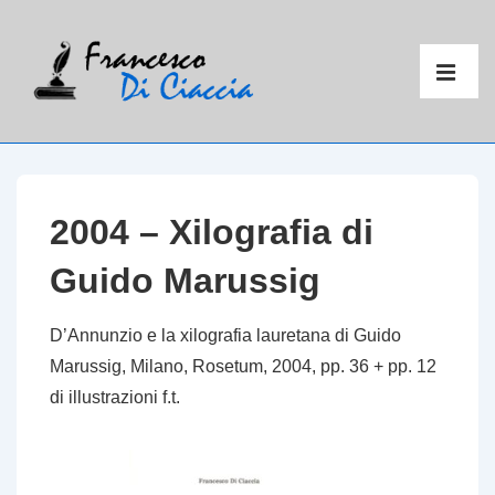
↓
Vai
Menu
al
principal
ME
contenuto
principale
2004 – Xilografia di
Guido Marussig
D’Annunzio e la xilografia lauretana di Guido
Marussig
, Milano, Rosetum, 2004, pp. 36 + pp. 12
di illustrazioni f.t.