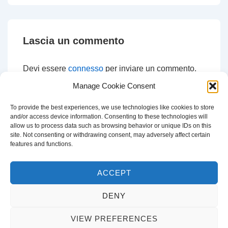
Lascia un commento
Devi essere
connesso
per inviare un commento.
Manage Cookie Consent
To provide the best experiences, we use technologies like cookies to store
and/or access device information. Consenting to these technologies will
CERCA
allow us to process data such as browsing behavior or unique IDs on this
site. Not consenting or withdrawing consent, may adversely affect certain
Cerca:
features and functions.
ACCEPT
DENY
Copyright © 2026
Francesco Di Ciaccia
| Sviluppato da
Tema
VIEW PREFERENCES
responsive