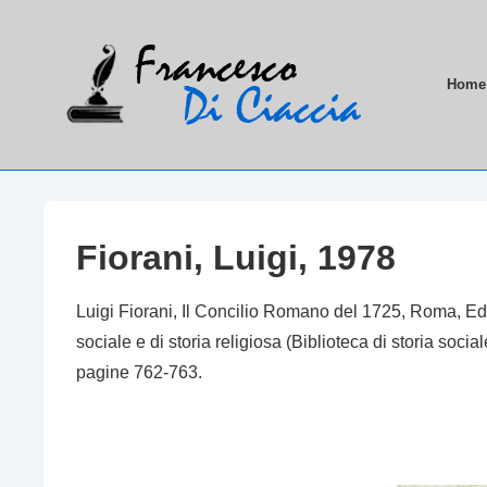
↓
Vai
al
Menu
Home
contenuto
principa
principale
Fiorani, Luigi, 1978
Luigi Fiorani,
Il Concilio Romano del 1725
, Roma, Ediz
sociale e di storia religiosa (Biblioteca di storia soc
pagine 762-763.