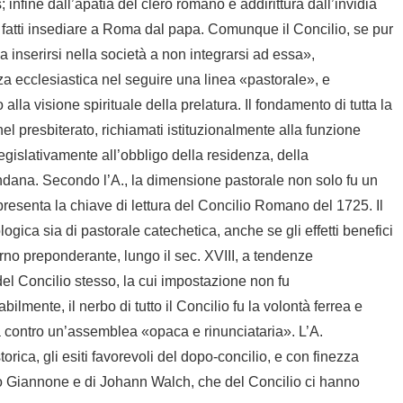
s
; infine dall’apatia del clero romano e addirittura dall’invidia
fatti insediare a Roma dal papa. Comunque il Concilio, se pur
a inserirsi nella società a non integrarsi ad essa»,
a ecclesiastica nel seguire una linea «pastorale», e
 alla visione spirituale della prelatura. Il fondamento di tutta la
nel presbiterato, richiamati istituzionalmente alla funzione
egislativamente all’obbligo della residenza, della
ndana. Secondo l’A., la dimensione pastorale non solo fu un
esenta la chiave di lettura del Concilio Romano del 1725. Il
iologica sia di pastorale catechetica, anche se gli effetti benefici
orno preponderante, lungo il sec. XVIII, a tendenze
a del Concilio stesso, la cui impostazione non fu
abilmente, il nerbo di tutto il Concilio fu la volontà ferrea e
 contro un’assemblea «opaca e rinunciataria». L’A.
ca, gli esiti favorevoli del dopo-concilio, e con finezza
tro Giannone e di Johann Walch, che del Concilio ci hanno