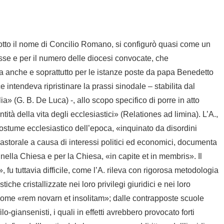
sotto il nome di Concilio Romano, si configurò quasi come un
isse e per il numero delle diocesi convocate, che
a anche e soprattutto per le istanze poste da papa Benedetto
ice intendeva ripristinare la prassi sinodale – stabilita dal
a» (G. B. De Luca) -, allo scopo specifico di porre in atto
ità della vita degli ecclesiastici» (
Relationes ad limina
). L’A.,
stume ecclesiastico dell’epoca, «inquinato da disordini
astorale a causa di interessi politici ed economici, documenta
nella Chiesa e per la Chiesa, «in capite et in membris». Il
 fu tuttavia difficile, come l’A. rileva con rigorosa metodologia
che cristallizzate nei loro privilegi giuridici e nei loro
o come «rem novarn et insolitam»; dalle contrapposte scuole
-giansenisti, i quali in effetti avrebbero provocato forti