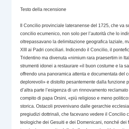
Testo della
recensione
Il Concilio provinciale lateranense del 1725, che va 
concilio ecumenico, non solo per l’autorità che lo ind
oltrepassavano la delimitazione geografica laziale, m
XIII ai Padri conciliari. Indicendo il Concilio, il pontef
Tridentino ma divenuta «nimium rara praesertim in Itali
strumenti idonei a restaurare «il buon costume e la sant
offrendo una panoramica attenta e documentata del co
deplorevoli» e distolto pesantemente dalla funzione p
d’altra parte l’esigenza di un rinnovamento reclamato 
compito di papa Orsini, «più religioso e meno politico»,
storica. Ostacoli provenivano dalle gerarchie ecclesiasti
pregiudizi dottrinali, che facevano vedere il Concili
teologiche dei Gesuiti e dei Domenicani, nonché dei filo