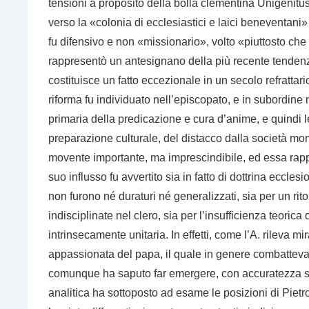
tensioni a proposito della bolla clementina
Unigenitu
verso la «colonia di ecclesiastici e laici beneventani
»
fu difensivo e non «missionario», volto «piuttosto che 
rappresentò un antesignano della più recente tendenz
costituisce un fatto eccezionale in un secolo refrattario
riforma fu individuato nell’episcopato, e in subordine 
primaria della predicazione e cura d’anime, e quindi l
preparazione culturale, del distacco dalla società mo
movente importante, ma imprescindibile, ed essa rappr
suo influsso fu avvertito sia in fatto di dottrina eccles
non furono né duraturi né generalizzati, sia per un rit
indisciplinate nel clero, sia per l’insufficienza teoric
intrinsecamente unitaria. In effetti, come l’A. rileva mir
appassionata del papa, il quale in genere combatteva
comunque ha saputo far emergere, con accuratezza stori
analitica ha sottoposto ad esame le posizioni di Pie