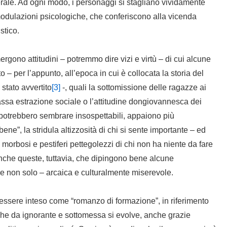
rale. Ad ogni modo, i personaggi si stagliano vividamente
odulazioni psicologiche, che conferiscono alla vicenda
stico.
gono attitudini – potremmo dire vizi e virtù – di cui alcune
 – per l’appunto, all’epoca in cui è collocata la storia del
stato avvertito
[3]
-, quali la sottomissione delle ragazze ai
 bassa estrazione sociale o l’attitudine dongiovannesca dei
 potrebbero sembrare insospettabili, appaiono più
ene”, la stridula altizzosità di chi si sente importante – ed
, morbosi e pestiferi pettegolezzi di chi non ha niente da fare
 anche queste, tuttavia, che dipingono bene alcune
– e non solo – arcaica e culturalmente miserevole.
essere inteso come “romanzo di formazione”, in riferimento
che da ignorante e sottomessa si evolve, anche grazie