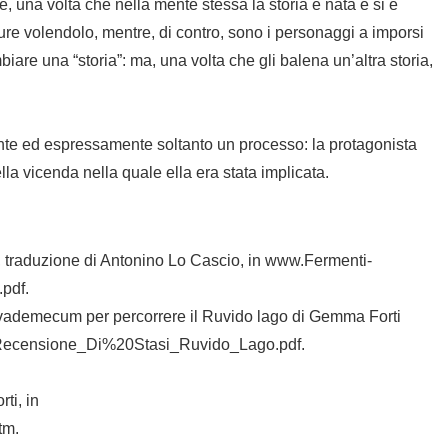
, una volta che nella mente stessa la storia è nata e si è
ure volendolo, mentre, di contro, sono i personaggi a imporsi
biare una “storia”: ma, una volta che gli balena un’altra storia,
nte ed espressamente soltanto un processo: la protagonista
la vicenda nella quale ella era stata implicata.
, traduzione di Antonino Lo Cascio, in www.Fermenti-
pdf.
 vademecum per percorrere il
Ruvido lago
di Gemma Forti
de/Recensione_Di%20Stasi_Ruvido_Lago.pdf.
rti
, in
tm.