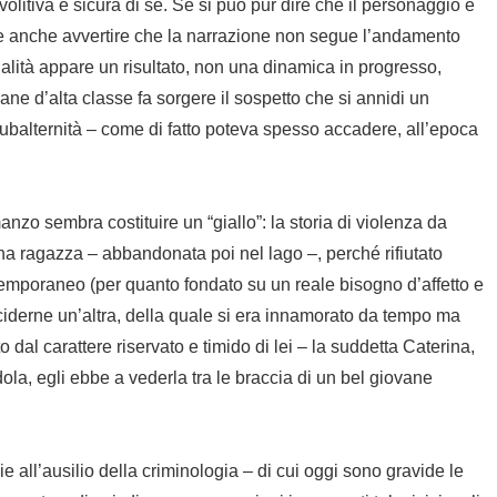
olitiva e sicura di sé. Se si può pur dire che il personaggio è
eve anche avvertire che la narrazione non segue l’andamento
alità appare un risultato, non una dinamica in progresso,
ne d’alta classe fa sorgere il sospetto che si annidi un
 subalternità – come di fatto poteva spesso accadere, all’epoca
nzo sembra costituire un “giallo”: la storia di violenza da
a ragazza – abbandonata poi nel lago –, perché rifiutato
emporaneo (per quanto fondato su un reale bisogno d’affetto e
cciderne un’altra, della quale si era innamorato da tempo ma
dal carattere riservato e timido di lei – la suddetta Caterina,
dola, egli ebbe a vederla tra le braccia di un bel giovane
ie all’ausilio della criminologia – di cui oggi sono gravide le