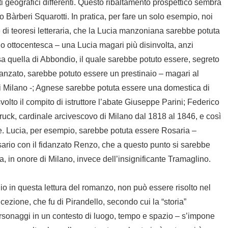
sti geografici differenti. Questo ribaltamento prospettico sembra
o Bàrberi Squarotti. In pratica, per fare un solo esempio, noi
 di teoresi letteraria, che la Lucia manzoniana sarebbe potuta
o ottocentesca – una Lucia magari più disinvolta, anzi
a quella di Abbondio, il quale sarebbe potuto essere, segreto
danzato, sarebbe potuto essere un prestinaio – magari al
 di Milano -; Agnese sarebbe potuta essere una domestica di
lto il compito di istruttore l’abate Giuseppe Parini; Federico
ck, cardinale arcivescovo di Milano dal 1818 al 1846, e così
e. Lucia, per esempio, sarebbe potuta essere Rosaria –
rosario con il fidanzato Renzo, che a questo punto si sarebbe
 in onore di Milano, invece dell’insignificante Tramaglino.
 io in questa lettura del romanzo, non può essere risolto nel
cezione, che fu di Pirandello, secondo cui la “storia”
personaggi in un contesto di luogo, tempo e spazio – s’impone