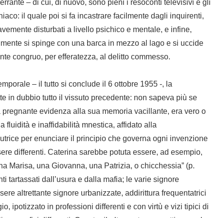
ante – di cui, di nuovo, sono pieni i resoconti televisivi e gli
niaco: il quale poi si fa incastrare facilmente dagli inquirenti,
emente disturbati a livello psichico e mentale, e infine,
cilmente si spinge con una barca in mezzo al lago e si uccide
nte congruo, per efferatezza, al delitto commesso.
porale – il tutto si conclude il 6 ottobre 1955 -, la
te in dubbio tutto il vissuto precedente: non sapeva più se
a pregnante evidenza alla sua memoria vacillante, era vero o
 fluidità e inaffidabilità mnestica, affidato alla
autrice per enunciare il principio che governa ogni invenzione
sere differenti. Caterina sarebbe potuta essere, ad esempio,
na Marisa, una Giovanna, una Patrizia, o chicchessia” (p.
 tartassati dall’usura e dalla mafia; le varie signore
e altrettante signore urbanizzate, addirittura frequentatrici
, ipotizzato in professioni differenti e con virtù e vizi tipici di