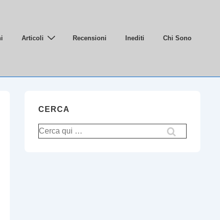
i
Articoli
Recensioni
Inediti
Chi Sono
CERCA
Cerca: