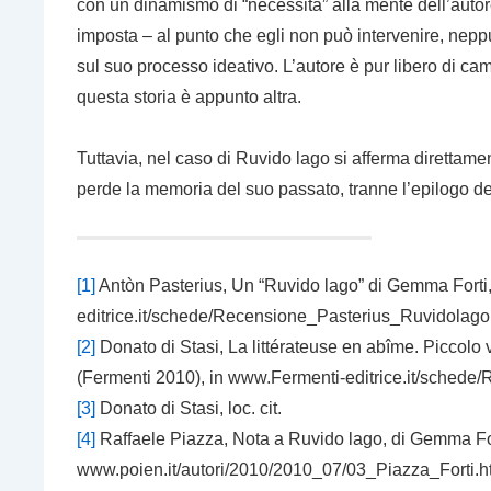
con un dinamismo di “necessità” alla mente dell’autore
imposta – al punto che egli non può intervenire, nepp
sul suo processo ideativo. L’autore è pur libero di cam
questa storia è appunto
altra
.
Tuttavia, nel caso di
Ruvido lago
si afferma direttame
perde la memoria del suo passato, tranne l’epilogo del
[1]
Antòn Pasterius,
Un “Ruvido lago” di Gemma Forti
editrice.it/schede/Recensione_Pasterius_Ruvidolago.
[2]
Donato di Stasi,
La littérateuse en abîme. Piccolo
(Fermenti 2010)
, in www.Fermenti-editrice.it/sche
[3]
Donato di Stasi,
loc. cit
.
[4]
Raffaele Piazza,
Nota a
Ruvido lago
, di Gemma Fo
www.poien.it/autori/2010/2010_07/03_Piazza_Forti.h