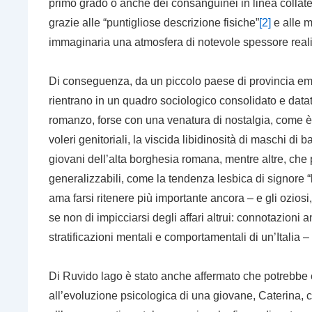
primo grado o anche dei consanguinei in linea collate
grazie alle “puntigliose descrizione fisiche”
[2]
e alle m
immaginaria una atmosfera di notevole spessore reali
Di conseguenza, da un piccolo paese di provincia emer
rientrano in un quadro sociologico consolidato e datato
romanzo, forse con una venatura di nostalgia, come è 
voleri genitoriali, la viscida libidinosità di maschi di
giovani dell’alta borghesia romana, mentre altre, che
generalizzabili, come la tendenza lesbica di signore “b
ama farsi ritenere più importante ancora – e gli oziosi
se non di impicciarsi degli affari altrui: connotazioni
stratificazioni mentali e comportamentali di un’Italia 
Di
Ruvido lago
è stato anche affermato che potrebbe 
all’evoluzione psicologica di una giovane, Caterina, 