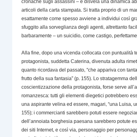
cronache sugli assassini – e disvela una dinamica aberr
articoli della carta stampata. Si tratta proprio di un ma
esattamente come spesso avviene a individui così grav
sfuggito alla sorveglianza degli agenti, altrettanto fa
barbaramente – un suicidio, come castigo, perfettame
Alla fine, dopo una vicenda collocata con puntualità tem
protagonista, suddetta Caterina, divenuta adulta rimet
quanto ricordava del passato, “che appariva con tant
frutto della sua fantasia” (p. 155). Lo stratagemma della
coscientizzazione della protagonista, forse serve all’
romanzesca: tutti gli elementi diegetici potrebbero es
una aspirante
velina
ed essere, magari, “una Luisa, u
155); i commercianti sarebbero potuti essere negozianti
dell’annoiata borghesia paesana sarebbero potute esser
dei siti Internet, e così via, personaggio per personaggio