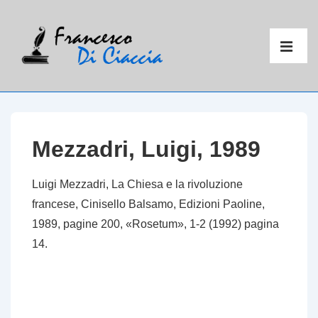
↓
Vai
Menu
al
principal
ME
contenuto
principale
Mezzadri, Luigi, 1989
Luigi Mezzadri,
La Chiesa
e la rivoluzione
francese
, Cinisello Balsamo, Edizioni Paoline,
1989, pagine 200, «Rosetum», 1-2 (1992) pagina
14.