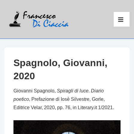
↓
Vai
Menu
al
principal
ME
contenuto
principale
Spagnolo, Giovanni,
2020
Giovanni Spagnolo,
Spiragli di luce. Diario
poetico
, Prefazione di Iosè Silvestre, Gorle,
Editrice Velar, 2020, pp. 76, in Literary.it 1/2021.