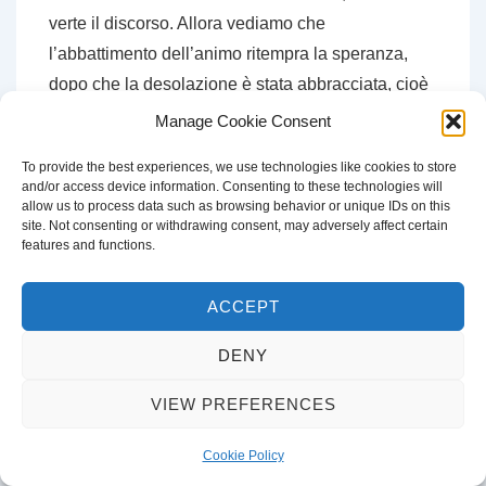
verte il discorso. Allora vediamo che
l’abbattimento dell’animo ritempra la speranza,
dopo che la desolazione è stata abbracciata, cioè
sussunta con
viva pazienza
, e vediamo che
Manage Cookie Consent
l’angoscia del Golgota – per riandare
To provide the best experiences, we use technologies like cookies to store
all’esperienza che fu di Gesù
nella carne
– rende
and/or access device information. Consenting to these technologies will
poi maturi per l’offerta totale di sé
allow us to process data such as browsing behavior or unique IDs on this
site. Not consenting or withdrawing consent, may adversely affect certain
all’“aspettazione” (per servirmi di un efficacissimo
features and functions.
D’Annunzio della “favilla”
“Scrivi che quivi è
perfecta letitia”
de
Il venturiero senza ventura
, in
ACCEPT
visita ad Assisi il 13 e 14 settembre 1897) della
DENY
vita e della resurrezione. Dice il poeta:
VIEW PREFERENCES
attenderai
Cookie Policy
nel buio