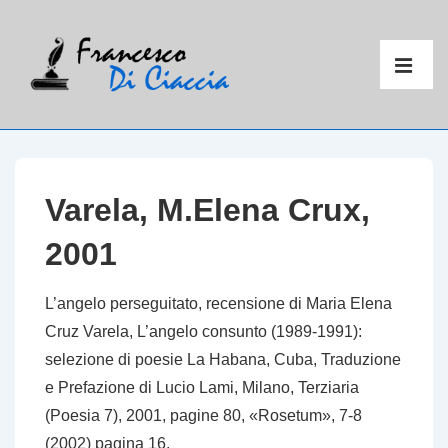
↓
Vai
Menu
al
principal
ME
contenuto
principale
Varela, M.Elena Crux,
2001
L’angelo perseguitato
, recensione di Maria Elena
Cruz Varela,
L’angelo consunto (1989-1991):
selezione di poesie La Habana, Cuba
, Traduzione
e Prefazione di Lucio Lami, Milano, Terziaria
(Poesia 7), 2001, pagine 80, «Rosetum», 7-8
(2002) pagina 16.