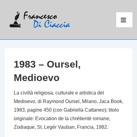
↓
Vai
Menu
al
principal
ME
contenuto
principale
1983 – Oursel,
Medioevo
La civiltà religiosa, culturale e artistica del
Medioevo
, di Raymond Oursel, Milano, Jaca Book,
1983, pagine 450 (con Gabriella Cattaneo); titolo
originale:
Evocation de la chrétienté romane
,
Zodiaque, St. Legér Vauban, Francia, 1982.