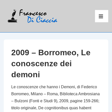
↓
Vai
Menu
al
principal
ME
contenuto
principale
2009 – Borromeo, Le
conoscenze dei
demoni
Le conoscenze che hanno i Demoni
, di Federico
Borromeo, Milano – Roma, Biblioteca Ambrosiana
– Bulzoni (Fonti e Studi 9), 2009, pagine 159-266;
titolo originale,
De cognitionibus quas habent