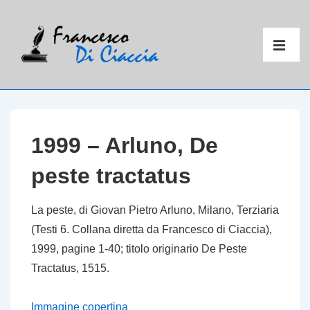
↓
Vai
Menu
al
principal
ME
contenuto
principale
1999 – Arluno, De
peste tractatus
La peste
, di Giovan Pietro Arluno, Milano, Terziaria
(Testi 6. Collana diretta da Francesco di Ciaccia),
1999, pagine 1-40; titolo originario
De Peste
Tractatus
, 1515.
Immagine copertina