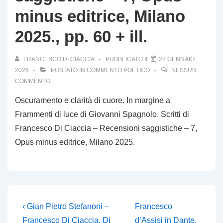
minus editrice, Milano
2025., pp. 60 + ill.
FRANCESCO DI CIACCIA
PUBBLICATO IL
28 GENNAIO
2026
POSTATO IN
COMMENTO POETICO
NESSUN
COMMENTO
Oscuramento e clarità di cuore. In margine a
Frammenti di luce di Giovanni Spagnolo. Scritti di
Francesco Di Ciaccia – Recensioni saggistiche – 7,
Opus minus editrice, Milano 2025.
Navigazione
L'articolo
Il
‹ Gian Pietro Stefanoni –
Francesco
precedente
prossimo
Francesco Di Ciaccia, Di
d’Assisi in Dante,