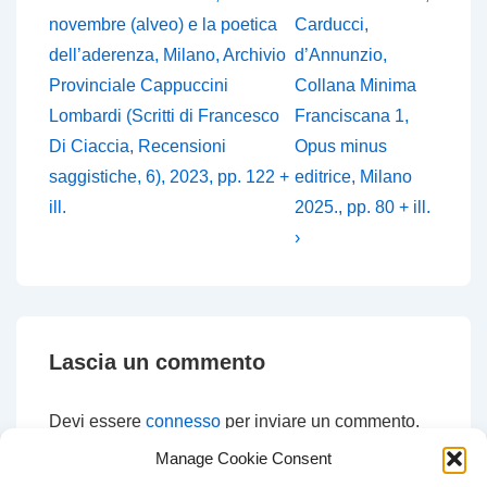
articoli
è
articolo
novembre (alveo) e la poetica
Carducci,
è
dell’aderenza, Milano, Archivio
d’Annunzio,
Provinciale Cappuccini
Collana Minima
Lombardi (Scritti di Francesco
Franciscana 1,
Di Ciaccia, Recensioni
Opus minus
saggistiche, 6), 2023, pp. 122 +
editrice, Milano
ill.
2025., pp. 80 + ill.
›
Lascia un commento
Devi essere
connesso
per inviare un commento.
Manage Cookie Consent