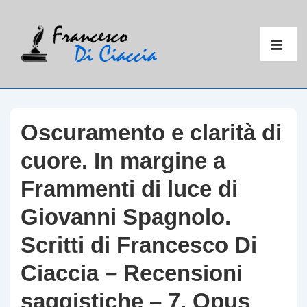
↓
Vai
Menu
al
principal
ME
contenuto
principale
Oscuramento e clarità di
cuore. In margine a
Frammenti di luce di
Giovanni Spagnolo.
Scritti di Francesco Di
Ciaccia – Recensioni
saggistiche – 7, Opus